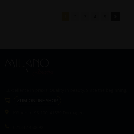
1
2
3
4
5
...Excellence in praxis, Quality in beauty. Since the beginning.
ZUM ONLINE SHOP
Kölnerstr. 96-100, 41539 Dormagen
02133 / 450692