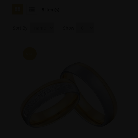
8 Item(s)
Sort By
Show
SALE!