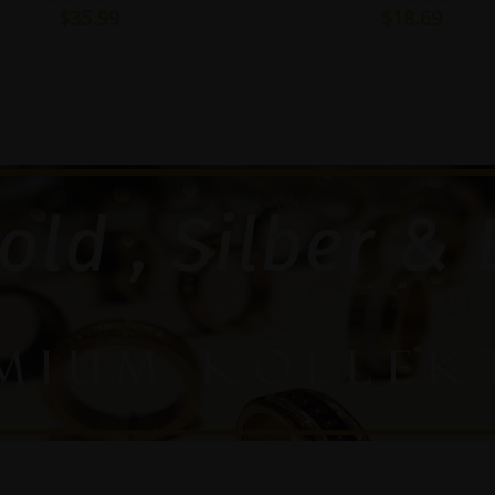
$35.99
$18.69