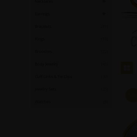
Necklaces
Earrings
Bracelets
(81)
Rings
(10)
Brooches
(22)
Body Jewelry
(45)
Cuff Links & Tie Clips
(30)
Jewelry Sets
(25)
SALE
Watches
(6)