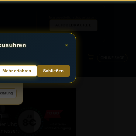
Jetzt unverbindlich schätzen lassen
ALTGOLDKAUF.DE
×
uxusuhren
×
ONLINE SHOP
Mehr erfahren
Schließen
enn Sie
e auf
klärung
n
ner Uhr:
tmesser.