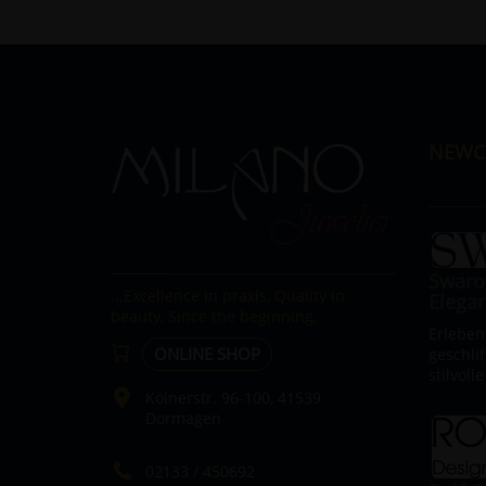
NEWC
Swarov
...Excellence in praxis, Quality in
Elega
beauty. Since the beginning.
Erleben
ONLINE SHOP
geschlif
stilvoll
Kölnerstr. 96-100, 41539
Dormagen
02133 / 450692