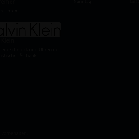
Cremer
Sonntag
Ges
in Uhren
 Klein
Klein Schmuck und Uhren in
istischer Ästhetik.
e vorbehalten.