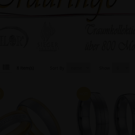
8 Item(s)
Sort By
Show
!
HOT!