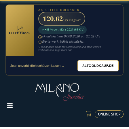
AKTUELLER GOLDKURS
120,62
€/g Feingold*
+88 % seit März 2024 (64 €/g)
ALLZEITHOCH
aktualisiert am 07.08.2026 um 21:02 Uhr
Werte werktäglich aktualisiert
*Preisangabe dient zur Orientierung und stellt keinen
verbindlichen Tageskurs dar.
ALTGOLDKAUF.DE
Jetzt unverbindlich schätzen lassen
ONLINE SHOP