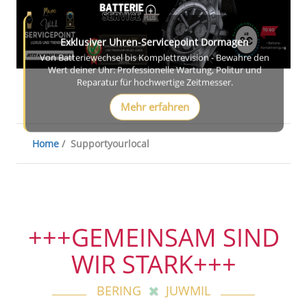
Exklusiver Uhren-Servicepoint Dormagen
Von Batteriewechsel bis Komplettrevision - Bewahre den
Wert deiner Uhr: Professionelle Wartung, Politur und
Reparatur für hochwertige Zeitmesser.
Mehr erfahren
Exklusiver Uhren-Servicepoint Dormagen
Von Batteriewechsel bis Komplettrevision - Bewahre den
Wert deiner Uhr: Professionelle Wartung, Politur und
Home
/
Supportyourlocal
Reparatur für hochwertige Zeitmesser.
Jetzt entdecken
+++GEMEINSAM SIND
WIR STARK+++
BERING
JUWMIL