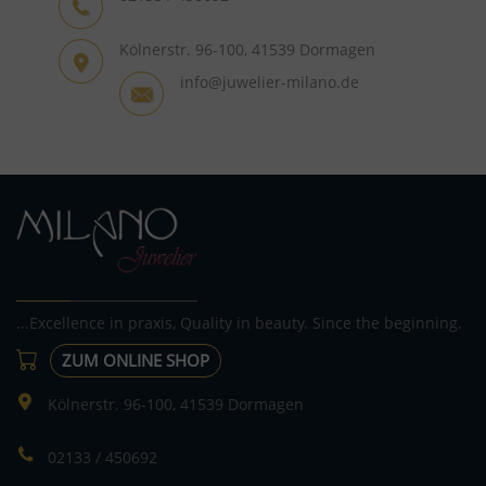
Kölnerstr. 96-100, 41539 Dormagen
info@juwelier-milano.de
...Excellence in praxis, Quality in beauty. Since the beginning.
ZUM ONLINE SHOP
Kölnerstr. 96-100, 41539 Dormagen
02133 / 450692